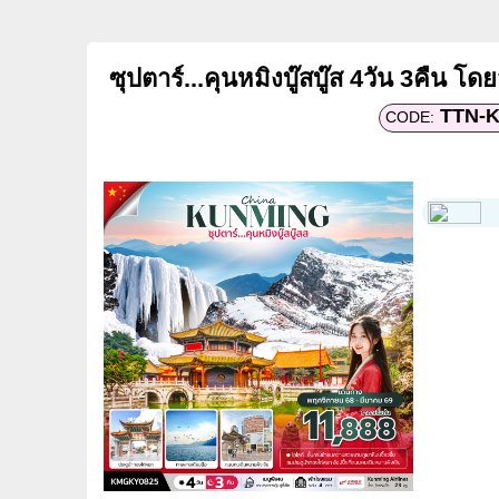
ซุปตาร์...คุนหมิงบู๊สบู๊ส 4วัน 3คืน
TTN-
CODE: