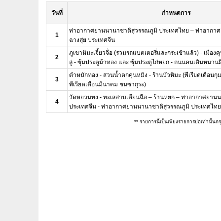
วันที่
กำหนดการ
ท่าอากาศยานนานาชาติสุวรรณภูมิ ประเทศไทย – ท่าอากา
1
ฉางสุ่ย ประเทศจีน
ภูเขาหิมะเจี้ยวจื่อ (รวมรถแบตเตอรี่และกระเช้าแล้ว) - เมืองค
2
ลู่ - ซุ้มประตูม้าทอง และ ซุ้มประตูไก่หยก - ถนนคนเดินหนา
ตำหนักทอง - สวนน้ำตกคุนหมิง - ร้านบัวหิมะ (พีเรียดเดือนกุ
3
พีเรียดเดือนมีนาคม ชมซากุระ)
วัดหยวนทง - ทะเลสาบเตียนฉือ – ร้านหยก – ท่าอากาศยานน
4
ประเทศจีน - ท่าอากาศยานนานาชาติสุวรรณภูมิ ประเทศไท
** รายการนี้เป็นเพียงรายการย่อเท่านั้