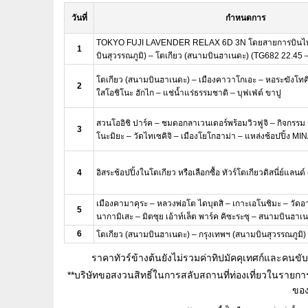
วันที่
กำหนดการ
TOKYO FUJI LAVENDER RELAX 6D 3N โดยสายการบินไทย
1
บินสุวรรณภูมิ) – โตเกียว (สนามบินฮาเนดะ) (TG682 22.45 
โตเกียว (สนามบินฮาเนดะ) – เมืองคาวาโกเอะ – หอระฆังโทคิ
2
ใสโอชิโนะ ฮักไก – แช่น้ำแร่ธรรมชาติ – บุฟเฟ่ต์ ขาปู
สวนโออิชิ ปาร์ค – ชมดอกลาเวนเดอร์พร้อมวิวฟูจิ – กิจกรรม ชง
3
โนะมิยะ – วัดไทเซคิจิ – เมืองโยโกฮาม่า – แหล่งช้อปปิ้ง 
4
อิสระช้อปปิ้งในโตเกียว หรือเลือกซื้อ ทัวร์โตเกียวดิสนี่ย์แลน
เมืองคามาคุระ – หลวงพ่อโต ไดบุตสิ – เกาะเอโนชิมะ – วัดอา
5
นากามิเสะ – มิตซุย เอ้าท์เล็ต พาร์ค คิซะระซุ – สนามบินฮาเ
6
โตเกียว (สนามบินฮาเนดะ) – กรุงเทพฯ (สนามบินสุวรรณภูมิ)
ราคาทัวร์ข้างต้นยังไม่รวมค่าทิปมัคคุเทศก์และคน
**บริษัทขอสงวนสิทธิ์ในการสลับสถานที่ท่องเที่ยวในรา
ของ