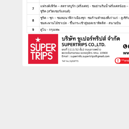
แฟรงค์เฟิร์ต – สตราสบูร์ก (ฝรั่งเศส) - ชมย่านริมน้ำฝรั่งเศสน้อย –
7
ซูริค (สวิตเซอร์แลนด์)
ซูริค – ซุก – ชมหอนาฬิกาเมืองซุก -ชมร้านทำทองที่เก่าแก่ - ลูเซิ
8
ชมสะพานไม้ชาเปล - ขึ้นกระเช้าสู่ยอดเขาทิตลิส - สนามบิน
9
ดูไบ - กรุงเทพ