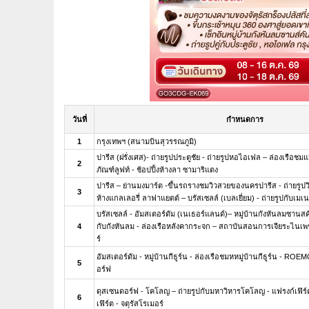
วันที่
กำหนดการ
1
กรุงเทพฯ (สนามบินสุวรรณภูมิ)
ปารีส (ฝรั่งเศส)- ถ่ายรูปประตูชัย - ถ่ายรูปหอไอเฟล – ล่องเรือชมแ
2
ภัณฑ์ลูฟท์ - ช้อปปิ้งห้างลา ซามาริแตง
ปารีส – ย่านมงมาร์ต -ขึ้นรถรางชมวิวสวยของนครปารีส - ถ่ายรูปวิ
3
ห้างแกลเลอรี่ ลาฟาแยตต์ – บรัสเซลล์ (เบลเยี่ยม) - ถ่ายรูปกับเมเน
บรัสเซลล์ - อัมสเตอร์ดัม (เนเธอร์แลนด์)– หมู่บ้านกังหันลมซานสคัน
4
กับกังหันลม - ล่องเรือหลังคากระจก – สถาบันสอนการเจียระไนเพช
ร์
อัมสเตอร์ดัม - หมู่บ้านกีธูร์น - ล่องเรือชมหหมู่บ้านกีธูร์น - 
5
อร์ฟ
ดุสเซนดอร์ฟ - โคโลญ – ถ่ายรูปกับมหาวิหารโคโลญ - แฟรงก์เฟิ
6
เฟิร์ต - จตุรัสโรเมอร์