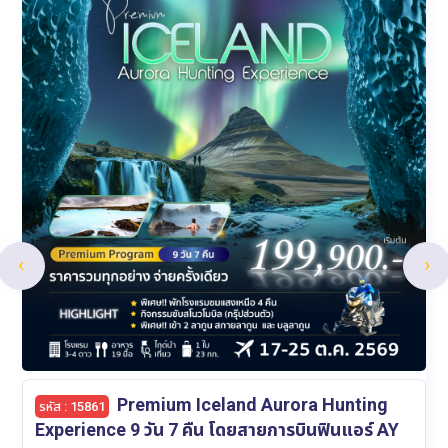
‹
›
Romantic Autumn Colors of
รหัส : 15767
Nagoya & Kansai