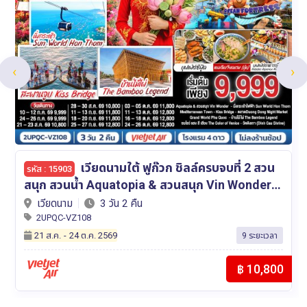
‹
›
HONGKONG นองปิง รีพลัสเบย์
รหัส : 14358
วิคตอเรียพีค รถรางพีคแทรม 3 วัน 2 คืน โดยสาย
การบิน Emirates (EK)
ฮ่องกง
3 วัน 2 คืน
2UHKG-EK002
24 ต.ค.
-
02 ม.ค. 2570
14 ระยะเวลา
฿ 15,900