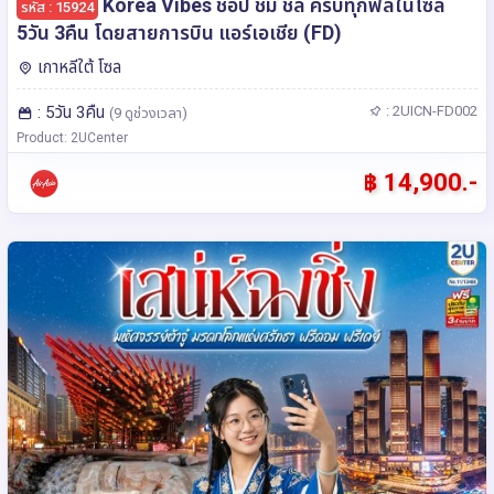
Korea Vibes ช้อป ชิม ชิล ครบทุกฟีลในโซล
รหัส : 15924
5วัน 3คืน โดยสายการบิน แอร์เอเชีย (FD)
เกาหลีใต้ โซล
: 5วัน 3คืน
: 2UICN-FD002
(9 ดูช่วงเวลา)
Product: 2UCenter
฿ 14,900.-