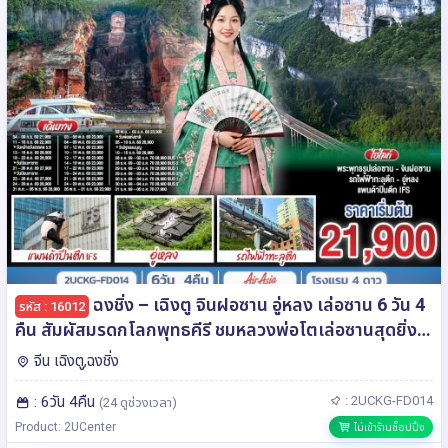
ฉงชิ่ง – เฉิงตู จินฝอซาน อู่หลง เล่อซาน 6 วัน 4
รหัส : 16012
คืน สัมผัสมรดกโลกพุทธคีรี ชมหลวงพ่อโตเล่อซานสุดยิ่ง
ใหญ่ โดยสายการบิน Air Asia (FD)
จีน เฉิงตู,ฉงชิ่ง
: 6วัน 4คืน
: 2UCKG-FD014
(24 ดูช่วงเวลา)
Product: 2UCenter
ไม่เข้าร้านช็อปปิ้ง