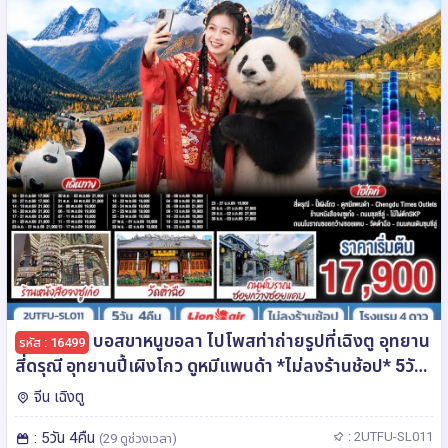
บอสขาหนูขอลา ไปโพสท่าถ่ายรูปที่เฉิงตู อุทยาน
รหัส : 16499
สี่ดรุณี อุทยานปี้เผิงโกว ดูหมีแพนด้า *ไม่ลงร้านช้อป* 5วัน
4คืน โดยสายการบิน Thai Lion Air (SL)
จีน เฉิงตู
: 5วัน 4คืน
: 2UTFU-SL011
(29 ดูช่วงเวลา)