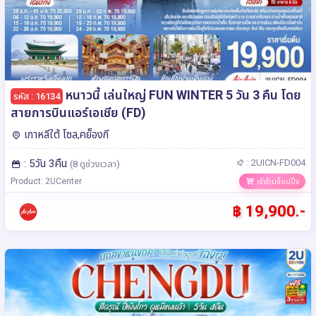
หนาวนี้ เล่นใหญ่ FUN WINTER 5 วัน 3 คืน โดย
รหัส : 16134
สายการบินแอร์เอเชีย (FD)
เกาหลีใต้ โซล,คย็องกี
: 5วัน 3คืน
: 2UICN-FD004
(8 ดูช่วงเวลา)
Product: 2UCenter
เข้าร้านช็อปปิ้ง
฿ 19,900.-