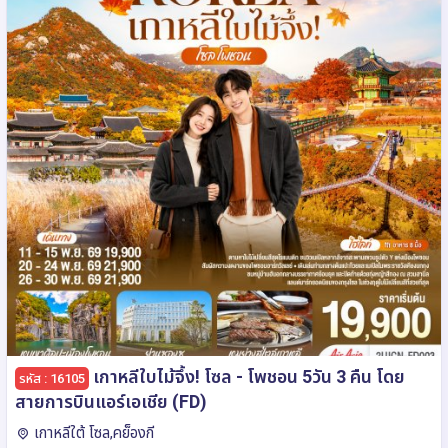
เกาหลีใบไม้จึ้ง! โซล - โพชอน 5วัน 3 คืน โดย
รหัส : 16105
สายการบินแอร์เอเชีย (FD)
เกาหลีใต้ โซล,คย็องกี