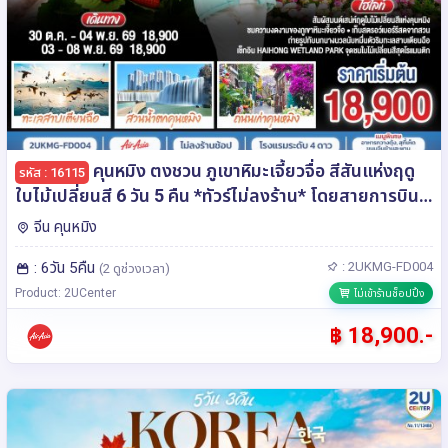
คุนหมิง ตงชวน ภูเขาหิมะเจี้ยวจื่อ สีสันแห่งฤดู
รหัส : 16115
ใบไม้เปลี่ยนสี 6 วัน 5 คืน *ทัวร์ไม่ลงร้าน* โดยสายการบิน
แอร์เอเซีย (FD)
จีน คุนหมิง
: 6วัน 5คืน
: 2UKMG-FD004
(2 ดูช่วงเวลา)
Product: 2UCenter
ไม่เข้าร้านช็อปปิ้ง
฿ 18,900.-