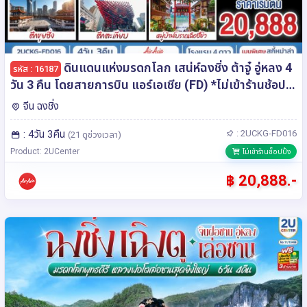
ดินแดนแห่งมรดกโลก เสน่ห์ฉงชิ่ง ต้าจู๋ อู่หลง 4
รหัส : 16187
วัน 3 คืน โดยสายการบิน แอร์เอเชีย (FD) *ไม่เข้าร้านช้อป
ปิ้ง*
จีน ฉงชิ่ง
: 4วัน 3คืน
: 2UCKG-FD016
(21 ดูช่วงเวลา)
Product: 2UCenter
ไม่เข้าร้านช็อปปิ้ง
฿ 20,888.-