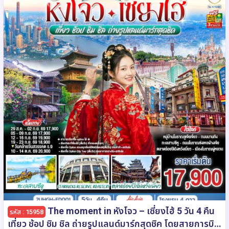
The moment in หังโจว – เซี่ยงไฮ้ 5 วัน 4 คืน
รหัส : 15958
เที่ยว ช้อป ชิม ชิล ถ่ายรูปแลนด์มาร์กสุดชิค โดยสายการบิน