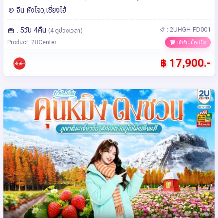
Air Asia (FD)
จีน หังโจว,เซี่ยงไฮ้
: 5วัน 4คืน
: 2UHGH-FD001
(4 ดูช่วงเวลา)
Product: 2UCenter
เข้าร้านช็อปปิ้ง
฿ 17,900.-