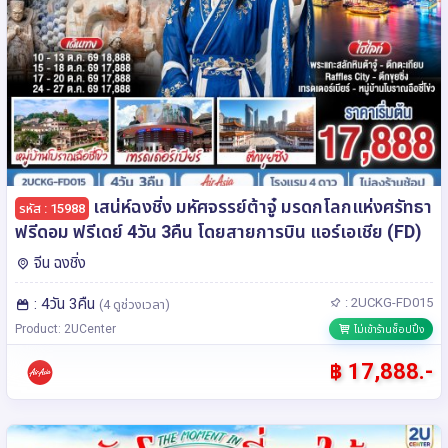
เสน่ห์ฉงชิ่ง มหัศจรรย์ต้าจู๋ มรดกโลกแห่งศรัทธา
รหัส : 15988
ฟรีดอม ฟรีเดย์ 4วัน 3คืน โดยสายการบิน แอร์เอเชีย (FD)
จีน ฉงชิ่ง
: 4วัน 3คืน
: 2UCKG-FD015
(4 ดูช่วงเวลา)
Product: 2UCenter
ไม่เข้าร้านช็อปปิ้ง
฿ 17,888.-