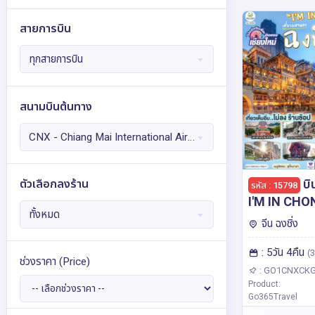
ลิกเตนสไตน์
ลิทัวเนีย
เวลส์
3
2
1
สายการบิน
เวียดนาม
สกอตแลนด์
27
1
สแกนดิเนเวีย
สเปน
7
4
ทุกสายการบิน
สโลวาเกีย
สโลวีเนีย
10
1
สวิตเซอร์แลนด์
สวีเดน
53
4
สนามบินต้นทาง
สาธารณรัฐเชก
สิงคโปร์
13
2
CNX - Chiang Mai International Airport
อเมริกา
ออสเตรเลีย
2
2
ออสเตรีย
อังกฤษ
อิตาลี
26
4
48
บิ
ตัวเลือกลงร้าน
รหัส : 15798
อินเดีย
อียิปต์
เอสโตเนีย
I'M IN CHON
14
4
2
ทั้งหมด
มหานครฉงชิง ต
จีน ฉงชิ่ง
แอฟริกาใต้
ไอซ์แลนด์
1
1
คืน ** เที่ยวเ
ฮ่องกง
ฮังการี
29
7
: 5วัน 4คืน
ช้อป** โดยส
(3
ช่วงราคา
(Price)
Air (PN)
: GO1CNXCKG
Product:
Go365Travel