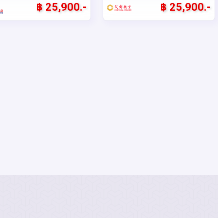
฿ 25,900.-
฿ 25,900.-
เชียงใหม่ จิบ
บินตรงเชียงใหม่
: 15705
รหัส : 15624
์..ชมเมือง..ชิงเต่า..ฟิล
เขาไม่พูดอะไร..ไปเที่ยว ฉงชิ่ง
 5 วัน 4 คืน ** เที่ยวเต็ม
เอินซือ 5 วัน 4 คืน ** เที่ยว
น ชิงเต่า
จีน ฉงชิ่ง
..ไม่ลงร้านช้อป** โดยสาย
เต็มอิ่ม..ไม่ลงร้านช้อป** โดย
5วัน 4คืน
: 5วัน 4คืน
 Eastern
สายการบิน West Air (PN)
(5 ดูช่วงเวลา)
(1 ดูช่วงเวลา)
ines (MU)
GO1CNXTAO-MU001
: GO1CNXCKG-PN010