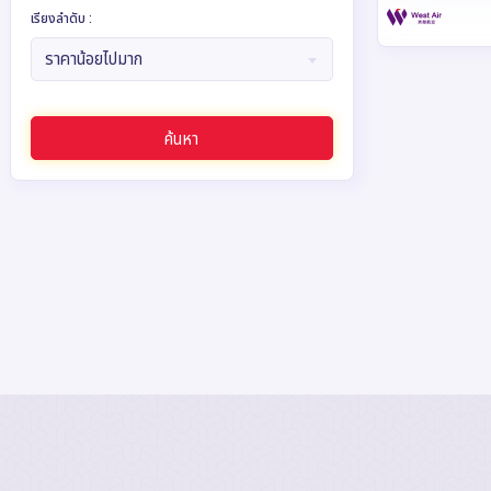
เรียงลำดับ :
ราคาน้อยไปมาก
ค้นหา
บิ
รหัส : 16256
นหมิง ต้าหลี ล
หิมะมังกรหยก
จีน คุนหมิง
เมืองจีน 5 ว
: 5วัน 4คืน
การบิน Chin
(5
(MU)
: GO1CNXKM