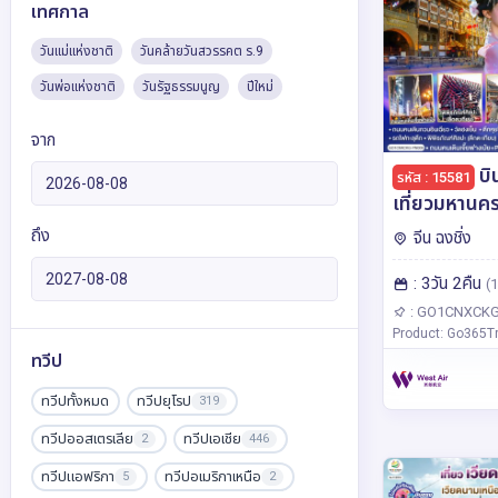
เทศกาล
วันแม่แห่งชาติ
วันคล้ายวันสวรรคต ร.9
วันพ่อแห่งชาติ
วันรัฐธรรมนูญ
ปีใหม่
จาก
บิ
รหัส : 15581
เที่ยวมหานครฉ
คืน โดยสายการบิน West Air
ถึง
จีน ฉงชิ่ง
(PN)
: 3วัน 2คืน
(1
: GO1CNXCKG
Product: Go365Tr
ทวีป
ทวีปทั้งหมด
ทวีปยุโรป
319
ทวีปออสเตรเลีย
ทวีปเอเชีย
2
446
ทวีปแอฟริกา
ทวีปอเมริกาเหนือ
5
2