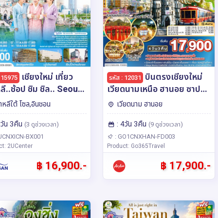
เชียงใหม่ เที่ยว
บินตรงเชียงใหม่
: 15975
รหัส : 12031
ลี..ช้อป ชิม ชิล.. Seoul
เวียดนามเหนือ ฮานอย ซาปา
eoul 5 วัน 3 คืน โดย
..พิชิตยอดเขา..ฟานซีปัน 4
าหลีใต้ โซล,อินชอน
เวียดนาม ฮานอย
ารบิน แอร์ปูซาน (BX)
วัน 3 คืน โดยสายการบิน แอร์
5วัน 3คืน
: 4วัน 3คืน
เอเชีย (FD) ** พักโรงแรม
(3 ดูช่วงเวลา)
(9 ดูช่วงเวลา)
ระดับ 4 ดาว **
UCNXICN-BX001
: GO1CNXHAN-FD003
ct: 2UCenter
Product: Go365Travel
฿ 16,900.-
฿ 17,900.-