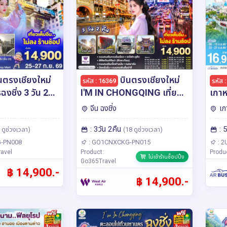
นตรงเชียงใหม่
บินตรงเชียงใหม่
รหัส : 16369
รหัส 
งชิ่ง 3 วัน 2
I'M IN CHONGQING เที่ยว
เกาห
มหานคร..ฉงชิ่ง 3 วัน 2 คืน **
My S
จีน ฉงชิ่ง
เก
เที่ยวเต็มอิ่ม..ไม่ลงร้านช้อป**
สายก
: 3วัน 2คืน
: 
โดยสายการบิน West Air
 ดูช่วงเวลา)
(18 ดูช่วงเวลา)
(PN)
-PN008
: GO1CNXCKG-PN015
: 2
avel
Product:
Produ
ไม่เข้าร้านช็อปปิ้ง
Go365Travel
฿ 14,900.-
฿ 14,900.-