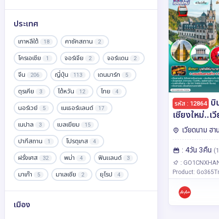
ประเทศ
เกาหลีใต้
คาซัคสถาน
18
2
โครเอเชีย
จอร์เจีย
จอร์แดน
1
2
2
จีน
ญี่ปุ่น
เดนมาร์ก
206
113
5
ตุรเคีย
ไต้หวัน
ไทย
3
12
4
บิ
รหัส : 12864
นอร์เวย์
เนเธอร์แลนด์
5
17
เชียงใหม่..เ
เนปาล
เบลเยียม
ฮานอย เมืองตามด๋าว นิงห์
3
15
เวียดนาม ฮา
บิงห์ 4 วัน 3 ค
ปากีสถาน
โปรตุเกส
1
4
: 4วัน 3คืน
เวียดนาม..ฟี
(1
ฝรั่งเศส
พม่า
ฟินแลนด์
32
4
3
ยุโรป..ท่าม
: GO1CNXHAN
Product: Go365Tr
โดยสายการบ
มาเก๊า
มาเลเซีย
ยุโรป
5
2
4
(FD)
เยอรมนี
รัสเซีย
30
1
เมือง
ลักเซมเบิร์ก
ลัตเวีย
10
2