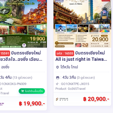
บินตรงเชียงใหม่
บินตรงเชียงใหม่
: 15591
รหัส : 16555
ี่ยวฮีลใจ..ฉงชิ่ง เฉียน
All is just right in Taiwan
 อู่หลง 5 วัน 4 คืน **
ทุกอย่าง ใช่ ที่ไต้หวัน 4 วัน 3
น ฉงชิ่ง
ไต้หวัน ไทเป
วเต็มอิ่ม..ไม่ลงร้านช้อป**
คืน โดยสายการบิน
5วัน 4คืน
: 4วัน 3คืน
สายการบิน West Air
STARLUK AIRLINES (JX)
(13 ดูช่วงเวลา)
(3 ดูช่วงเวลา)
)
GO1CNXCKG-PN009
: GO1CNXTPE-JX015
ct:
Product: Go365Travel
ไม่เข้าร้านช็อปปิ้ง
Travel
฿ 20,900.-
฿ 19,900.-