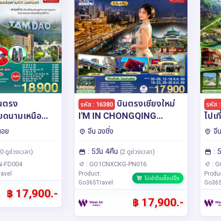
นตรง
บินตรงเชียงใหม่
รหัส : 16380
รหัส 
วียดนามเหนือ
I'M IN CHONGQING
ไปเท
ตะลอนไปทั่ว..มหานครฉงชิง
เจียง
นอย
จีน ฉงชิ่ง
จี
ืน ** เที่ยว
5 วัน 4 คืน ** เที่ยวเต็ม
เที่ย
: 5วัน 4คืน
: 
ล
อิ่ม..ไม่ลงร้านช้อป** โดยสาย
โดย
0 ดูช่วงเวลา)
(2 ดูช่วงเวลา)
กลางสายหมอก**
การบิน West Air (PN)
(PN
-FD004
: GO1CNXCKG-PN016
: 
avel
Product:
Produ
ิน AIR ASIA
ไม่เข้าร้านช็อปปิ้ง
Go365Travel
Go365
฿ 17,900.-
฿ 17,900.-