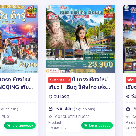
นตรงเชียงใหม่
บินตรงเชียงใหม่
รหัส : 15509
รหัส 
GQING เที่ยว
เที่ยว !! เฉินตู ปี้ผิงโกว เล่อ
เชียง
้าจู๋ 5 วัน 4
ซาน ..เอาใจสะใภ้หวัง 5 วัน 4
5 วัน
จีน เฉิงตู
จีน
ต็มอิ่ม..ไม่ลงร้าน
คืน โดยสายการบิน
ดาว..
: 5วัน 4คืน
: 
ายการบิน West
Chengdu Airlines (EU)
ช้อป
 ดูช่วงเวลา)
(7 ดูช่วงเวลา)
Eas
-PN011
: GO1CNXTFU-EU022
: 
Product:
Produ
ไม่เข้าร้านช็อปปิ้ง
ไม่เข้าร้านช็อปปิ้ง
Go365Travel
Go365