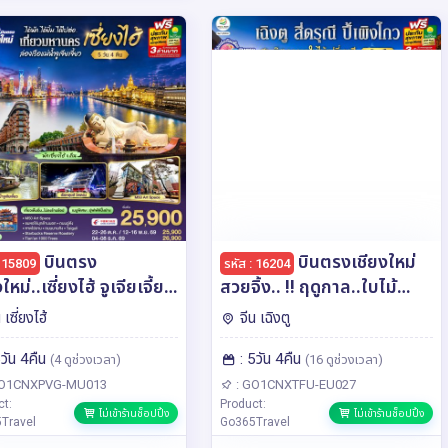
บินตรง
บินตรงเชียงใหม่
: 15809
รหัส : 16204
ใหม่..เซี่ยงไฮ้ จูเจียเจี้ยว
สวยจิ้ง.. !! ฤดูกาล..ใบไม้
 4 คืน **พักดี 4
เปลี่ยนสี เฉิงตู สี่ดรุณี ปี้เผิง
 เซี่ยงไฮ้
จีน เฉิงตู
เที่ยวเต็มอิ่ม..ไม่ลงร้าน
โกว 5 วัน 4 คืน ** เที่ยวเต็ม
5วัน 4คืน
: 5วัน 4คืน
** โดยสายการบิน China
อิ่ม..ไม่ลงร้านช้อป** โดยสาย
(4 ดูช่วงเวลา)
(16 ดูช่วงเวลา)
tern (MU)
การบิน Chengdu Airlines
GO1CNXPVG-MU013
: GO1CNXTFU-EU027
ct:
Product:
(EU)
ไม่เข้าร้านช็อปปิ้ง
ไม่เข้าร้านช็อปปิ้ง
Travel
Go365Travel