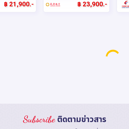
฿ 21,900.-
฿ 23,900.-
นตรงเชียงใหม่ คุ
บินตรงเชียงใหม่
รหัส : 16441
รหัส 
ี่เจียง .. ภูเขา
Life is a Journey, Enjoy
เบียร
..ชมซานโตรินี่
the ride เที่ยวมหานครฉงชิ่ง
ยุโรป
จีน ฉงชิ่ง
จี
ัน 4 คืน โดยสาย
ต้าจู๋ อู่หลง 6 วัน 5 คืน **
อิ่ม
: 6วัน 5คืน
: 
a Eastern
เที่ยวเต็มอิ่ม..ไม่ลงร้านช้อป**
การบิน China
 ดูช่วงเวลา)
(12 ดูช่วงเวลา)
โดยสายการบิน West Air
Airl
G-MU022
: GO1CNXCKG-PN017
: 