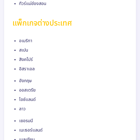
ทัวร์แม่ฮ่องสอน
แพ็กเกจต่างประเทศ
อเมริกา
สเปน
สิงคโปร์
อิสราเอล
อังกฤษ
ออสเตรีย
ไอซ์แลนด์
ลาว
เยอรมนี
เนเธอร์แลนด์
เบลเยียม