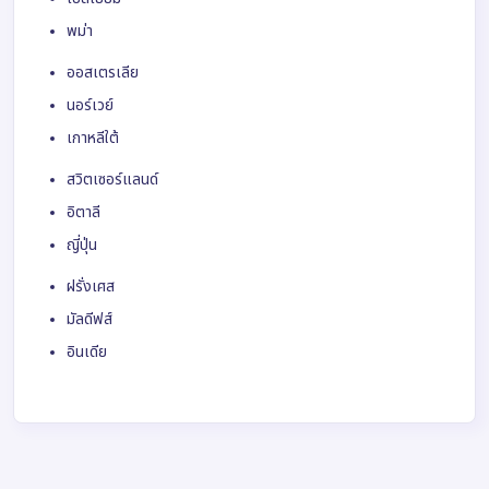
พม่า
ออสเตรเลีย
นอร์เวย์
เกาหลีใต้
สวิตเซอร์แลนด์
อิตาลี
ญี่ปุ่น
ฝรั่งเศส
มัลดีฟส์
อินเดีย