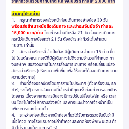
ราคาทัวร์ไม่รวมค่าทิปไกด์ และคนขับรถ ท่านละ 2,000 บาท
สำคัญโปรดอ่าน
1. กรุณาทำการจองล่วงหน้าก่อนเดินทางอย่างน้อย 30 วัน
พร้อมส่งสำเนาหนังสือเดินทาง และชำระเงินมัดจำ ท่านละ
15,000 บาท/ท่าน
โดยชำระส่วนที่เหลือ 21 วัน ก่อนการเดินทาง
กรณีวันเดินทางน้อยกว่า 21 วัน ต้องชำระค่าทัวร์เต็มจำนวน
100% เท่านั้น
2. อัตราค่าบริการนี้ จำเป็นต้องมีผู้เดินทาง จำนวน 15 ท่าน ขึ้น
ไป ในแต่ละคณะ กรณีที่มีผู้เดินทางไม่ถึงตามจำนวนที่กำหนด ทา
งบริษัทฯ ขอสงวนสิทธิ์ในการเลื่อนการเดินทาง หรือเปลี่ยนแปลง
อัตราค่าบริการ (ปรับราคาเพิ่มขึ้น เพื่อให้คณะได้ออกเดินทาง ตาม
ความต้องการ)
3. ท่านที่ต้องออกบัตรโดยสารภายในประเทศ (ตั๋วเครื่องบิน, รถ
ทัวร์, รถไฟ) กรุณาสอบถามที่เจ้าหน้าที่ทุกครั้งก่อนทำการออกบัตร
โดยสาร เนื่องจากสายการบินอาจมีการปรับเปลี่ยนไฟล์ท หรือ เวลา
บิน โดยไม่แจ้งให้ทราบล่วงหน้า และการแนะนำจากเจ้าหน้าที่เป็น
เพียงการแนะนำเท่านั้น
4. ระหว่างท่องเที่ยวหากนักท่องเที่ยวได้รับการตรวจยืนยันว่ามี
เชื้อโควิด ทางโรงแรมอาจมีค่าทำความสะอาดห้องพักเพิ่มเติม ถ้า
มี (ไม่รวมอยู่ในรายการทัวร์)