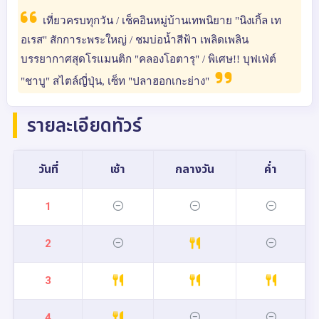
เที่ยวครบทุกวัน / เช็คอินหมู่บ้านเทพนิยาย "นิงเกิ้ล เท
อเรส" สักการะพระใหญ่ / ชมบ่อน้ำสีฟ้า เพลิดเพลิน
บรรยากาศสุดโรแมนติก "คลองโอตารุ" / พิเศษ!! บุฟเฟ่ต์
"ชาบู" สไตล์ญี่ปุ่น, เซ็ท "ปลาฮอกเกะย่าง"
รายละเอียดทัวร์
วันที่
เช้า
กลางวัน
ค่ำ
1
2
3
4