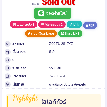
Sold Out
เริ่มต้น
จองผ่านไลน์
โปรแกรมย่อ 1
โปรแกรมย่อ 2
Link
PDF
รายละเอียดทั้งหมด
Share LINE
รหัสทัวร์
: ZGCTS-2517VZ
มื้ออาหาร
: 5 มื้อ
รถ
ระยะเวลา
: 5วัน 3คืน
Product
: Zego Travel
เส้นทาง
:
อะซะฮิกะวะ
ซัปโปโร
ฮอกไกโด
Highlight
ไฮไลท์ทัวร์