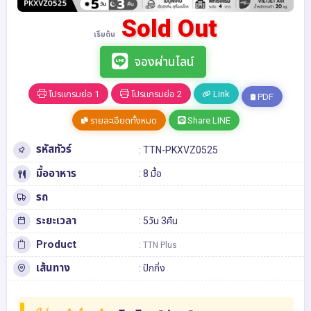
Sold Out
เริ่มต้น
จองผ่านไลน์
โปรแกรมย่อ 1
โปรแกรมย่อ 2
Link
PDF
รายละเอียดทั้งหมด
Share LINE
รหัสทัวร์
: TTN-PKXVZ0525
มื้ออาหาร
: 8 มื้อ
รถ
ระยะเวลา
: 5วัน 3คืน
Product
: TTN Plus
เส้นทาง
:
ปักกิ่ง