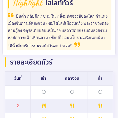
Highlight
ไฮไลท์ทัวร์
บินค่ำ กลับดึก / ชม1 ใน 7 สิ่งมหัศจรรย์ของโลก กำแพง
เมืองจีนด่านจีหยงกวน / ชมไฮไลท์เมืองปักกิ่ง พระราชวังต้อง
ห้ามกู้กง จัตุรัสเทียนอันเหมิน / ชมสถาปัตยกรรมอันสวยงาม
หอสักการะฟ้าเทียนถาน / ช้อปปิ้ง ถนนโบราณเฉียนเหมิน /
“มีน้ำดื่มบริการบนรถบัสวันละ 1 ขวด”
รายละเอียดทัวร์
วันที่
เช้า
กลางวัน
ค่ำ
1
2