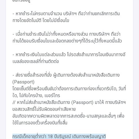
- หากชำระไม่ครบตามจำนวน บริษัทฯ ถือว่าท่านยกเลิกการเดิน
ทางโดยอัตโนมัติ โดยไม่มีเงื่อนไข
- เมื่อท่านชำระเงินไม่ว่าทั้งหมดหรือบางส่วน ทางบริษัทฯ ถือว่า
ท่านได้ยอมรับเงื่อนไขและข้อตกลงต่างๆที่ได้ระบุไว้ทั้งหมดนี้แล้ว
- หากชำระเงินในแต่ละส่วนแล้ว โปรดส่งสำเนาการโอนเงินมาทางอี
เมลล์ของเซลล์ที่ท่านติดต่อ
- ส่งรายชื่อสำรองที่นั่ง ผู้เดินทางต้องส่งสำเนาหนังสือเดินทาง
(Passport)
โดยเซ็นต์ชื่อพร้อมยืนยันว่าต้องการเดินทางท่องเที่ยวทริปใด, วันที่
ใด, ไปกับใครบ้าง, เบอร์โทร
// หากไม่ส่งสำเนาหนังสือเดินทาง (Passport) มาให้ ทางบริษัทฯ
ขอสงวนสิทธิ์ไม่รับผิดชอบค่าเสียหาย
อันเกิดจากความผิดพลาดจากการสะกดชื่อ-นามสกุลและอื่นๆ เพื่อ
ใช้ในการจองตั๋วเครื่องบินทั้งสิ้น
กรณีเด็กอายุต่ำกว่า 18 ปีบริบูรณ์ เดินทางพร้อมญาติ