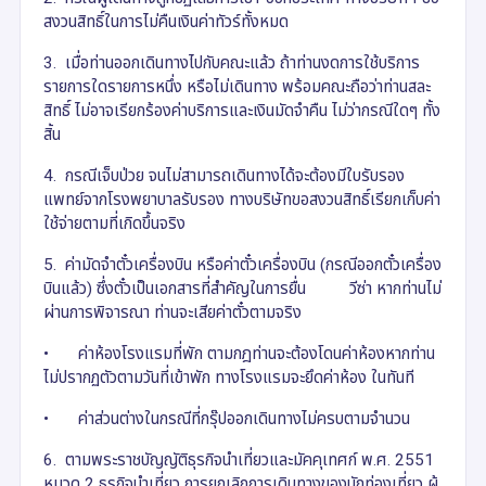
สงวนสิทธิ์ในการไม่คืนเงินค่าทัวร์ทั้งหมด
3. เมื่อท่านออกเดินทางไปกับคณะแล้ว ถ้าท่านงดการใช้บริการ
รายการใดรายการหนึ่ง หรือไม่เดินทาง พร้อมคณะถือว่าท่านสละ
สิทธิ์ ไม่อาจเรียกร้องค่าบริการและเงินมัดจำคืน ไม่ว่ากรณีใดๆ ทั้ง
สิ้น
4. กรณีเจ็บป่วย จนไม่สามารถเดินทางได้จะต้องมีใบรับรอง
แพทย์จากโรงพยาบาลรับรอง ทางบริษัทขอสงวนสิทธิ์เรียกเก็บค่า
ใช้จ่ายตามที่เกิดขึ้นจริง
5. ค่ามัดจำตั๋วเครื่องบิน หรือค่าตั๋วเครื่องบิน (กรณีออกตั๋วเครื่อง
บินแล้ว) ซึ่งตั๋วเป็นเอกสารที่สำคัญในการยื่น วีซ่า หากท่านไม่
ผ่านการพิจารณา ท่านจะเสียค่าตั๋วตามจริง
•
ค่าห้องโรงแรมที่พัก ตามกฎท่านจะต้องโดนค่าห้องหากท่าน
ไม่ปรากฏตัวตามวันที่เข้าพัก ทางโรงแรมจะยึดค่าห้อง ในทันที
•
ค่าส่วนต่างในกรณีที่กรุ๊ปออกเดินทางไม่ครบตามจำนวน
6. ตามพระราชบัญญัติธุรกิจนําเที่ยวและมัคคุเทศก์ พ.ศ. 2551
หมวด 2 ธุรกิจนําเที่ยว การยกเลิกการเดินทางของนักท่องเที่ยว ผู้