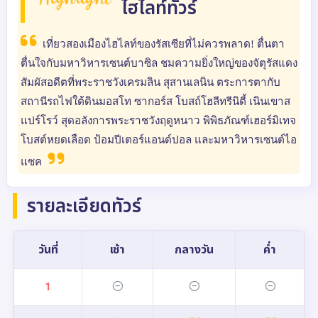
Highlight
ไฮไลท์ทัวร์
เที่ยวสองเมืองไฮไลท์ของรัสเซียที่ไม่ควรพลาด! ตื่นตา
ตื่นใจกับมหาวิหารเซนต์บาซิล ชมความยิ่งใหญ่ของจัตุรัสแดง
สัมผัสอดีตที่พระราชวังเครมลิน สุสานเลนิน ตระการตากับ
สถานีรถไฟใต้ดินมอสโท ซากอร์ส โบสถ์โฮลีทรีนิตี้ เนินเขาส
แปร์โรว์ สุดอลังการพระราชวังฤดูหนาว พิพิธภัณฑ์เฮอร์มิเทจ
โบสต์หยดเลือด ป้อมปีเตอร์แอนด์ปอล และมหาวิหารเซนต์ไอ
แซค
รายละเอียดทัวร์
วันที่
เช้า
กลางวัน
ค่ำ
1