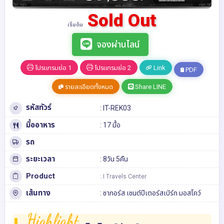
Sold Out
เริ่มต้น
จองผ่านไลน์
โปรแกรมย่อ 1
โปรแกรมย่อ 2
Link
PDF
รายละเอียดทั้งหมด
Share LINE
รหัสทัวร์
: IT-REK03
มื้ออาหาร
: 17 มื้อ
รถ
ระยะเวลา
: 8วัน 5คืน
Product
: I Travels Center
เส้นทาง
:
ซากอร์ส
เซนต์ปีเตอร์สเบิร์ก
มอสโคว์