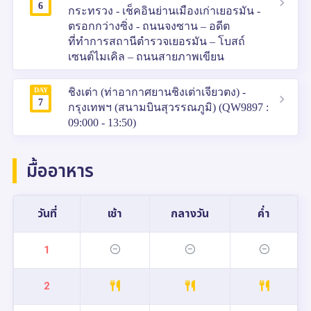
6
กระทรวง - เช็คอินย่านเมืองเก่าเยอรมัน -
ตรอกกว่างซิ่ง - ถนนจงซาน – อดีต
ที่ทำการสถานีตำรวจเยอรมัน – โบสถ์
เซนต์ไมเคิล – ถนนสายภาพเขียน
DAY
ชิงเต่า (ท่าอากาศยานชิงเต่าเจียวตง) -
7
กรุงเทพฯ (สนามบินสุวรรณภูมิ) (QW9897 :
09:000 - 13:50)
มื้ออาหาร
วันที่
เช้า
กลางวัน
ค่ำ
1
2