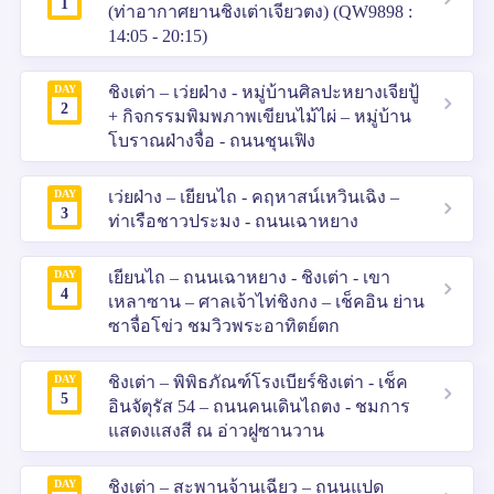
1
(ท่าอากาศยานชิงเต่าเจียวตง) (QW9898 :
14:05 - 20:15)
DAY
ชิงเต่า – เว่ยฝ่าง - หมู่บ้านศิลปะหยางเจียปู้
2
+ กิจกรรมพิมพภาพเขียนไม้ไผ่ – หมู่บ้าน
โบราณฝ่างจื่อ - ถนนชุนเฟิง
DAY
เว่ยฝ่าง – เยียนไถ - คฤหาสน์เหวินเฉิง –
3
ท่าเรือชาวประมง - ถนนเฉาหยาง
DAY
เยียนไถ – ถนนเฉาหยาง - ชิงเต่า - เขา
4
เหลาซาน – ศาลเจ้าไท่ชิงกง – เช็คอิน ย่าน
ซาจื่อโข่ว ชมวิวพระอาทิตย์ตก
DAY
ชิงเต่า – พิพิธภัณฑ์โรงเบียร์ชิงเต่า - เช็ค
5
อินจัตุรัส 54 – ถนนคนเดินไถตง - ชมการ
แสดงแสงสี ณ อ่าวฝูซานวาน
DAY
ชิงเต่า – สะพานจ้านเฉียว – ถนนแปด