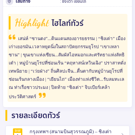
เส้นทาง
:
ชิงเต่า
เยียนไถ
Highlight
ไฮไลท์ทัวร์
เสน่ห์ “ซานตง”...ดินแดนสองอารยธรรม | “ชิงเต่า” เมือง
เก่าเยอรมัน.เวลาหยุดนิ่งในสถาปัตยกรรมยุโรป “เขาเหลา
ซาน” | ขุนเขาแห่งเซียน...สัมผัสไอหมอกและศรัทธาแห่งลัทธิ
เต๋า | หมู่บ้านยุโรปที่ซ่อนเร้น “คฤหาสน์เหวินเฉิง” ปราสาทดั่ง
เทพนิยาย | “เว่ยฝ่าง” ถิ่นศิลปะจีน...ตื่นตากับหมู่บ้านยุโรปที่
ซ่อนเร้นกลางเมือง | “เยียนไถ” เมืองท่าแห่งชีวิต...รับลมทะเล
ณ ท่าเรือชาวประมง | ปิดท้าย “ชิงเต่า” จิบเบียร์เคล้า
ประวัติศาสตร์
รายละเอียดทัวร์
DAY
กรุงเทพฯ (สนามบินสุวรรณภูมิ) – ชิงเต่า