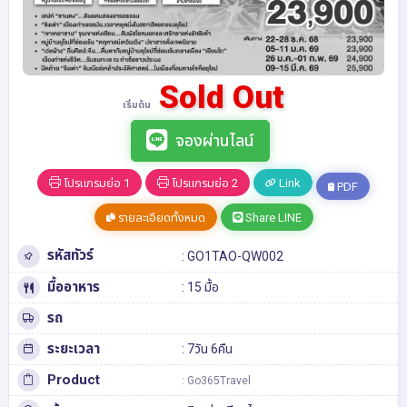
Sold Out
เริ่มต้น
จองผ่านไลน์
โปรแกรมย่อ 1
โปรแกรมย่อ 2
Link
PDF
รายละเอียดทั้งหมด
Share LINE
รหัสทัวร์
: GO1TAO-QW002
มื้ออาหาร
: 15 มื้อ
รถ
ระยะเวลา
: 7วัน 6คืน
Product
: Go365Travel