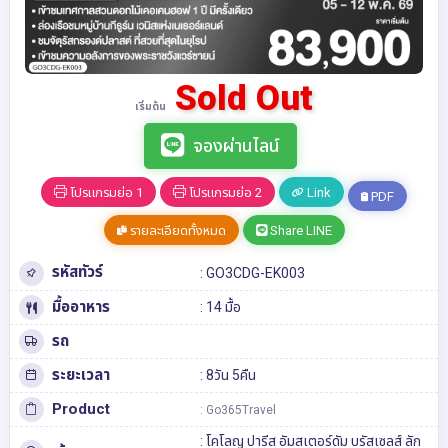
Sold Out
เริ่มต้น
จองผ่านไลน์
โปรแกรมย่อ 1
โปรแกรมย่อ 2
Link
PDF
รายละเอียดทั้งหมด
Share LINE
รหัสทัวร์
: GO3CDG-EK003
มื้ออาหาร
: 14 มื้อ
รถ
ระยะเวลา
: 8วัน 5คืน
Product
: Go365Travel
:
โคโลญ
ปารีส
อัมสเตอร์ดัม
บรัสเซลส์
ลัก