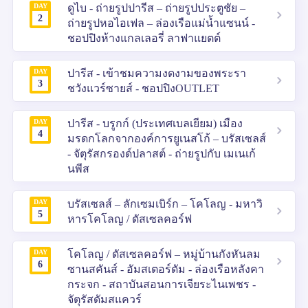
DAY
ดูไบ - ถ่ายรูปปารีส – ถ่ายรูปประตูชัย –
2
ถ่ายรูปหอไอเฟล – ล่องเรือแม่น้ำแซนน์ -
ชอปปิงห้างแกลเลอรี่ ลาฟาแยตต์
DAY
ปารีส - เข้าชมความงดงามของพระรา
3
ชวังแวร์ซายส์ - ชอปปิงOUTLET
DAY
ปารีส - บรูกก์ (ประเทศเบลเยียม) เมือง
4
มรดกโลกจากองค์การยูเนสโก้ – บรัสเซลส์
- จัตุรัสกรองด์ปลาสต์ - ถ่ายรูปกับ เมเนเก้
นพีส
DAY
บรัสเซลส์ – ลักเซมเบิร์ก – โคโลญ - มหาวิ
5
หารโคโลญ / ดัสเซลคอร์ฟ
DAY
โคโลญ / ดัสเซลคอร์ฟ – หมู่บ้านกังหันลม
6
ซานสคันส์ - อัมสเตอร์ดัม - ล่องเรือหลังคา
กระจก - สถาบันสอนการเจียระไนเพชร -
จัตุรัสดัมสแควร์