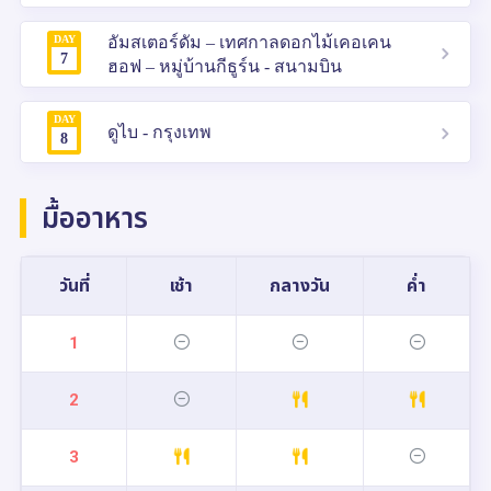
DAY
อัมสเตอร์ดัม – เทศกาลดอกไม้เคอเคน
7
ฮอฟ – หมู่บ้านกีธูร์น - สนามบิน
DAY
ดูไบ - กรุงเทพ
8
มื้ออาหาร
วันที่
เช้า
กลางวัน
ค่ำ
1
2
3