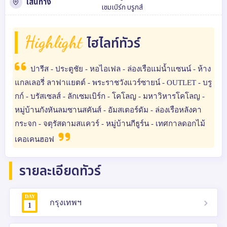
เส้นทาง
เซมเบิร์ก
บรูกส์
Highlight
ไฮไลท์ทัวร์
ปารีส - ประตูชัย - หอไอเฟล - ล่องเรือแม่น้ำแซนน์ - ห้าง
แกลเลอรี่ ลาฟาแยตต์ - พระราชวังแวร์ซายน์ - OUTLET - บรู
กก์ - บรัสเซลส์ - ลักเซมเบิร์ก - โคโลญ - มหาวิหารโคโลญ -
หมู่บ้านกังหันลมซานสคันส์ - อัมสเตอร์ดัม - ล่องเรือหลังคา
กระจก - จตุรัสดามสแควร์ - หมู่บ้านกีธูร์น - เทศกาลดอกไม้
เคอเคนฮอฟ
รายละเอียดทัวร์
DAY
กรุงเทพฯ
1