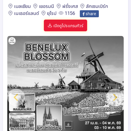
เบลเยียม
เยอรมนี
ฝรั่งเศส
ลักเซมเบิร์ก
เนเธอร์แลนด์
ยุโรป
1156
share
เปิดดูโปรแกรมทัวร์