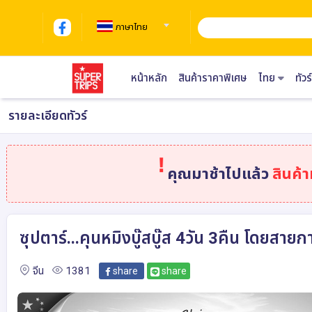
ภาษาไทย
หน้าหลัก
สินค้าราคาพิเศษ
ไทย
ทัว
รายละเอียดทัวร์
คุณมาช้าไปแล้ว
สินค้
ซุปตาร์...คุนหมิงบู๊สบู๊ส 4วัน 3คืน โดยสา
จีน
1381
share
share