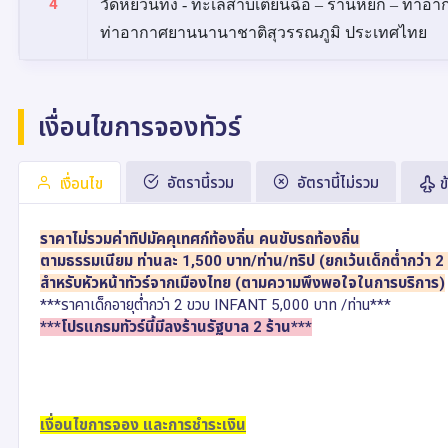
4
วัดหยวนทง - ทะเลสาบเตียนฉือ – ร้านหยก – ท่าอา
ท่าอากาศยานนานาชาติสุวรรณภูมิ ประเทศไทย
เงื่อนไขการจองทัวร์
อัตรานี้รวม
อัตรานี้ไม่รวม
เงื่อนไข
ข
ราคาไม่รวมค่าทิปมัคคุเทศก์ท้องถิ่น คนขับรถท้องถิ่น
ตามธรรมเนียม ท่านละ 1,500 บาท/ท่าน/ทริป (ยกเว้นเด็กต่ำกว่า 2
สำหรับหัวหน้าทัวร์จากเมืองไทย (ตามความพึงพอใจในการบริการ)
***ราคาเด็กอายุต่ำกว่า 2 ขวบ INFANT 5,000 บาท /ท่าน***
***โปรแกรมทัวร์นี้มีลงร้านรัฐบาล 2 ร้าน***
เงื่อนไขการจอง และการชำระเงิน