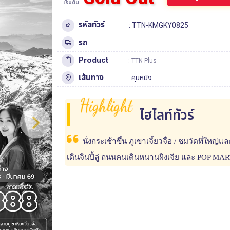
เริ่มต้น
รหัสทัวร์
: TTN-KMGKY0825
รถ
Product
: TTN Plus
เส้นทาง
:
คุนหมิง
Highlight
ไฮไลท์ทัวร์
นั่งกระเช้าขึ้น ภูเขาเจี้ยวจื่อ / ชมวัดที่ใหญ
เดินจินปี้ลู่ ถนนคนเดินหนานผิงเจีย และ POP MAR