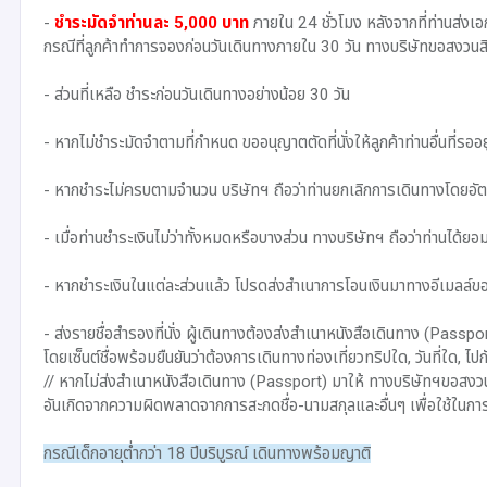
-
ชำระมัดจำท่านละ 5,000 บาท
ภายใน 24 ชั่วโมง หลังจากที่ท่านส่ง
กรณีที่ลูกค้าทำการจองก่อนวันเดินทางภายใน 30 วัน ทางบริษัทขอสงวนสิท
- ส่วนที่เหลือ ชำระก่อนวันเดินทางอย่างน้อย 30 วัน
- หากไม่ชำระมัดจำตามที่กำหนด ขออนุญาตตัดที่นั่งให้ลูกค้าท่านอื่นที่รออยู
- หากชำระไม่ครบตามจำนวน บริษัทฯ ถือว่าท่านยกเลิกการเดินทางโดยอัตโนม
- เมื่อท่านชำระเงินไม่ว่าทั้งหมดหรือบางส่วน ทางบริษัทฯ ถือว่าท่านได้ยอมร
- หากชำระเงินในแต่ละส่วนแล้ว โปรดส่งสำเนาการโอนเงินมาทางอีเมลล์ของ
- ส่งรายชื่อสำรองที่นั่ง ผู้เดินทางต้องส่งสำเนาหนังสือเดินทาง (Passpo
โดยเซ็นต์ชื่อพร้อมยืนยันว่าต้องการเดินทางท่องเที่ยวทริปใด, วันที่ใด, ไป
// หากไม่ส่งสำเนาหนังสือเดินทาง (Passport) มาให้ ทางบริษัทฯขอสงวนส
อันเกิดจากความผิดพลาดจากการสะกดชื่อ-นามสกุลและอื่นๆ เพื่อใช้ในการจอง
กรณีเด็กอายุต่ำกว่า 18 ปีบริบูรณ์ เดินทางพร้อมญาติ