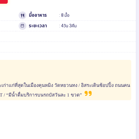
มื้ออาหาร
: 8 มื้อ
ระยะเวลา
: 4วัน 3คืน
่และเก่าแก่ที่สุดในเมืองคุนหมิง วัดหยวนทง / อิสระเดินช้อปปิ้ง ถนนคน
T / “มีน้ำดื่มบริการบนรถบัสวันละ 1 ขวด”