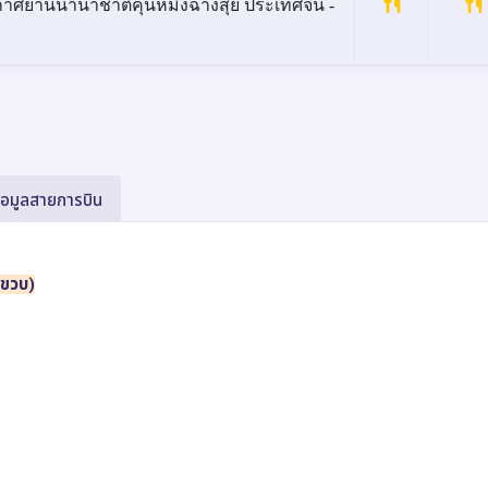
กาศยานนานาชาติคุนหมิงฉางสุ่ย ประเทศจีน -
้อมูลสายการบิน
 ขวบ)