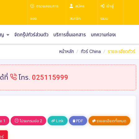
ตรวจสอบการ
สมัคร
เข้าสู่
จอง
สมาชิก
ระบบ
ราญ
จัดกรุ๊ปทัวร์ส่วนตัว
บริการยื่นเอกสาร
บทความท่องเที่ยว
หน้าหลัก
ทัวร์ China
รายละเอียดทัวร์
้ที่
โทร.
025115999
อ 1
โปรแกรมย่อ 2
Link
PDF
รายละเอียดทั้งหมด
วร์