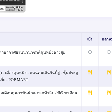
เช้า
กลางว
ท่าอากาศยานนานาชาติคุนหมิงฉางสุ่ย
- เมืองคุนหมิง - ถนนคนเดินจินปี้ลู่ - ซุ้มประตู
เจีย - POP MART
ยดเดือนกุมภาพันธ์ ชมดอกทิวลิป / พีเรียดเดือน